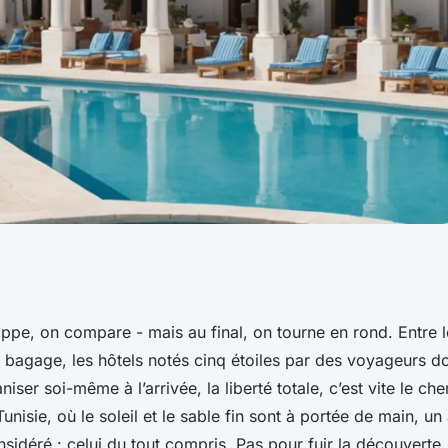
sie : pourquoi les
ppe, on compare - mais au final, on tourne en rond. Entre l
 bagage, les hôtels notés cinq étoiles par des voyageurs do
 sont la meilleure
niser soi-même à l’arrivée, la liberté totale, c’est vite le ch
nisie, où le soleil et le sable fin sont à portée de main, un
sidéré : celui du tout compris. Pas pour fuir la découverte