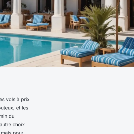
es vols à prix
uteux, et les
emin du
 autre choix
, mais pour