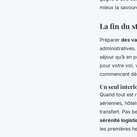
option
mieux la savour
Victor
•
15/05/2026 16:26
•
9 min de lecture
La fin du s
Préparer
des va
administratives
séjour qu’à en p
pour votre vol, 
commencent dès 
Un seul interl
Quand tout est 
aériennes, hôtel
transfert. Pas b
sérénité logist
les premières h