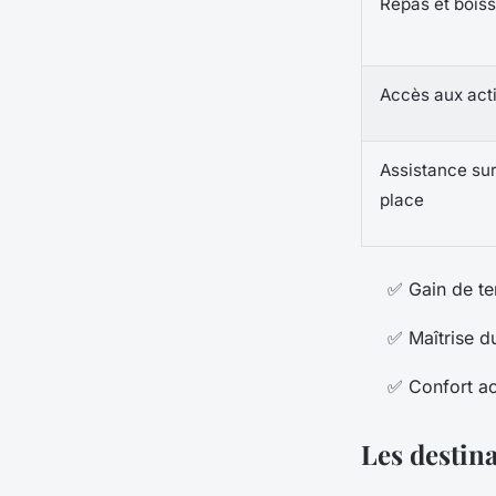
Repas et bois
Accès aux acti
Assistance su
place
✅ Gain de te
✅ Maîtrise d
✅ Confort acc
Les destin