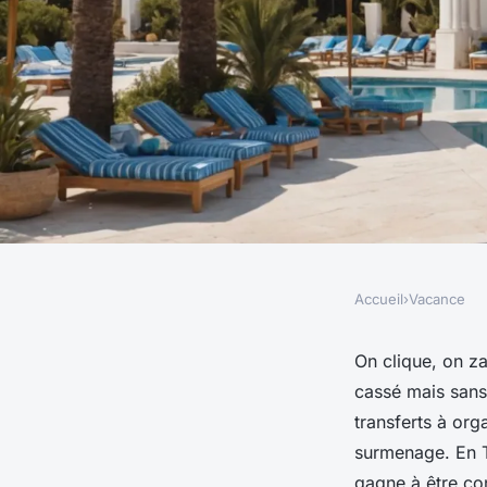
Accueil
›
Vacance
VACANCE
Des vacances en Tuni
On clique, on za
cassé mais sans
séjours tout compris
transferts à orga
surmenage. En Tu
gagne à être con