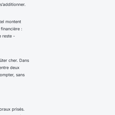
s’additionner.
tel montent
 financière :
 reste -
ûter cher. Dans
entre deux
compter, sans
toraux prisés.