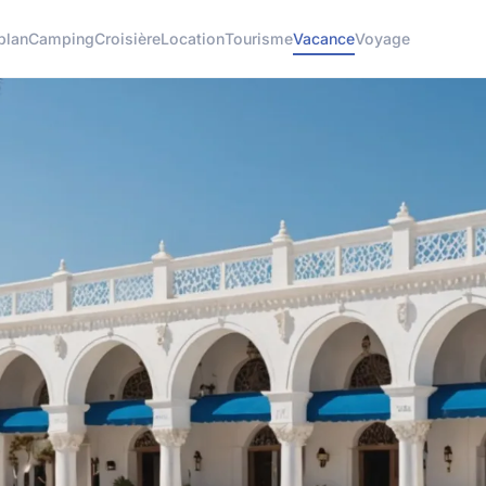
plan
Camping
Croisière
Location
Tourisme
Vacance
Voyage