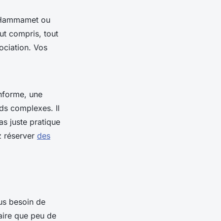
, Hammamet ou
ut compris, tout
ociation. Vos
nforme, une
ds complexes. Il
pas juste pratique
ez réserver
des
lus besoin de
aire que peu de