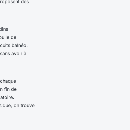
proposent des
dins
bulle de
cuits balnéo.
 sans avoir à
r chaque
n fin de
atoire.
sique, on trouve