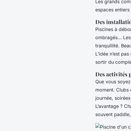
Les grands comp
espaces entiers 
Des installati
Piscines à débo
ombragés… Les h
tranquillité. B
L’idée n’est pas
sortir du compl
Des activités 
Que vous soyez 
moment. Clubs e
journée, soirée
L’avantage ? Ch
souvent paddle, t