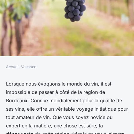
Accueil
›
Vacance
VACANCE
Quelles sont les meilleures
Lorsque nous évoquons le monde du vin, il est
impossible de passer à côté de la région de
destinations pour une
Bordeaux. Connue mondialement pour la qualité de
immersion en viniculture dans
ses vins, elle offre un véritable voyage initiatique pour
la région de Bordeaux?
tout amateur de vin. Que vous soyez novice ou
expert en la matière, une chose est sûre, la
alfred
•
25 avril 2024
•
5 min de lecture