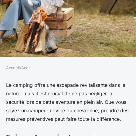
Accueil
›
Actu
ACTU
Comment assurer la sécurité
Le camping offre une escapade revitalisante dans la
nature, mais il est crucial de ne pas négliger la
pendant un camping ?
sécurité lors de cette aventure en plein air. Que vous
soyez un campeur novice ou chevronné, prendre des
alfred
•
7 février 2024
•
2 min de lecture
mesures préventives peut faire toute la différence.